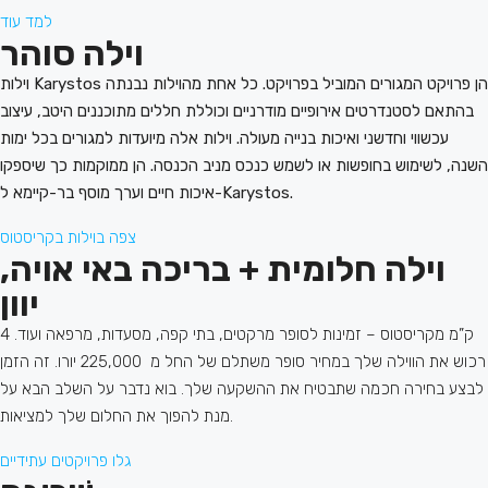
למד עוד
וילה סוהר
וילות Karystos הן פרויקט המגורים המוביל בפרויקט. כל אחת מהוילות נבנתה
בהתאם לסטנדרטים אירופיים מודרניים וכוללת חללים מתוכננים היטב, עיצוב
עכשווי וחדשני ואיכות בנייה מעולה. וילות אלה מיועדות למגורים בכל ימות
השנה, לשימוש בחופשות או לשמש כנכס מניב הכנסה. הן ממוקמות כך שיספקו
איכות חיים וערך מוסף בר-קיימא ל-Karystos.
צפה בוילות בקריסטוס
וילה חלומית + בריכה באי אויה,
יוון
4 ק”מ מקריסטוס – זמינות לסופר מרקטים, בתי קפה, מסעדות, מרפאה ועוד.
רכוש את הווילה שלך במחיר סופר משתלם של החל מ 225,000 יורו. זה הזמן
לבצע בחירה חכמה שתבטיח את ההשקעה שלך. בוא נדבר על השלב הבא על
מנת להפוך את החלום שלך למציאות.
גלו פרויקטים עתידיים