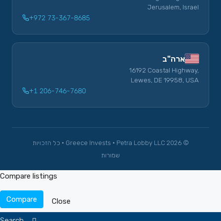
Jerusalem, Israel
+972 73-367-8685
ארה"ב
16192 Coastal Highway,
Lewes, DE 19958, USA
+1 206-746-7680
© 2026 Greece Invests · Petra Lobby LLC · כל הזכויות
שמורות
Compare listings
Compare
Close
Search