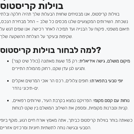
בוילות קריסטוס
בווילות קריסטוס, אנו מבטיחים שחווית הבעלות שלך תהיה חלקה ובלתי
נשכחת. השירותים המקצועיים שלנו מכסים כל שלב – החל מבחירת הנכס,
תיאום משפטי, פיקוח על הבנייה ועד תמיכה לאחר רכישה. אנו שמים דגש על
שקיפות ובעיקר על הצלחת ההשקעה שלך.
למה לבחור בוילות קריסטוס?
מיקום מושלם, גישה אידיאלית:
רק 1.5 שעות מאתונה (כולל שיט קצר)
ותגיעו לגן עדן שקט, רחוק מהמולת התיירים.
יופי טבעי בתפארתו:
חופים צלולים, רכס הר אוכי המרשים ואקלים
ים-תיכוני נהדר.
נוחות עם קסם מקומי:
הפרויקט נמצא בקרבת העיר, שירותים רפואיים,
קניות וטברנות מקומיות, ומספק את השילוב המושלם בין שקט לנוחות.
כשאתה בוחר בווילות קריסטוס כביתך, אתה מאמץ אורח חיים רגוע, מוקף ביופי
הטבעי ובגישה נוחה לתשתיות חיוניות ומרכזים אזוריים.