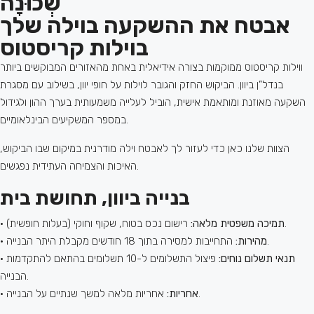
שְׁכוּנָה
אבטח את ההשקעה בוילה שלך
בוילות קריסטוס
ווילות קריסטוס ממוקמות בצורה אידיאלית באחת מהאזורים המבוקשים ביותר
בנדל”ן ביוון. הביקוש החזק והגובר לוילות על חופי יוון, בשילוב עם מסגרת
השקעה מאוזנת ומותאמת אישית, הוביל לעלייה משמעותית בערך ההון ולגידול
במספר המשקיעים הבינלאומיים.
הצוות שלנו כאן כדי לעזור לך לאבטח וילה מודרנית במיקום שבו הביקוש,
האיכות והצמיחה העתידית נפגשים.
בנייה ביוון, תחושת בית
רישום נכס בטוח, שקוף וחוקי (בעלות חופשית).
תמיכה משפטית מלאה:
•
התחייבות למסירה בתוך 18 חודשים מקבלת היתר הבנייה.
מהירות:
•
תנאי תשלום נוחים:
פיצול התשלומים ל-10 תשלומים בהתאם להתקדמות
•
הבנייה.
אחריות מלאה למשך שנתיים על הבנייה.
אחריות:
•