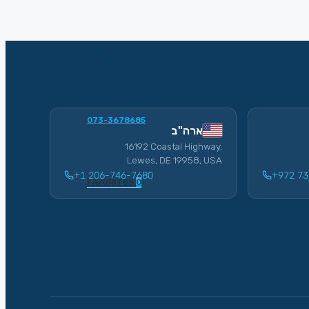
שו”ת
073-3678685
ארה"ב
16192 Coastal Highway,
Lewes, DE 19958, USA
+1 206-746-7680
+972 73
FAVORITES
0