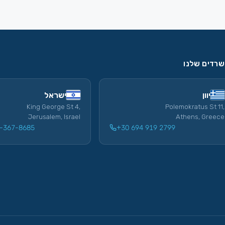
רדים שלנו
יוון
ישראל
King George St 4,
Polemokratus St 11,
Jerusalem, Israel
Athens, Greece
-367-8685
+30 694 919 2799