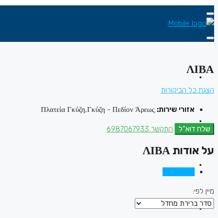
ΛΙΒΑ
הצגת כל הביקורות
אזורי שירות:
Πλατεία Γκύζη,Γκύζη - Πεδίον Άρεως
שלח דוא"ל
התקשר
6987067933
על אודות ΛΙΒΑ
ביקורות (0)
מיין לפי: