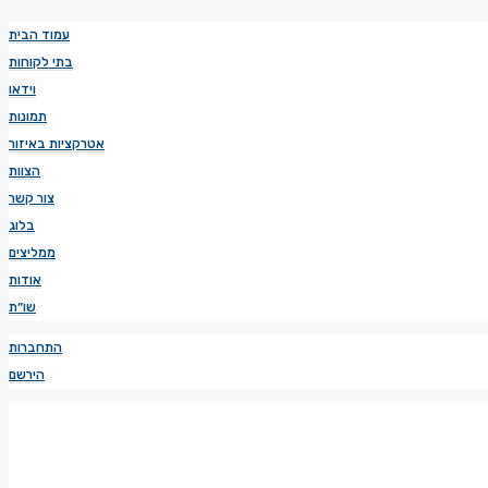
עמוד הבית
בתי לקוחות
וידאו
תמונות
אטרקציות באיזור
הצוות
צור קשר
בלוג
ממליצים
אודות
שו”ת
התחברות
הירשם