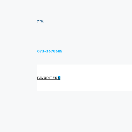
שו”ת
073-3678685
FAVORITES
0