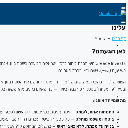
עלינו
דף הבית
»
About
לאן הגעתם?
Greece Invests היא חברת פיתוח נדל”ן ישראלית הפועלת בשטח 
באי אֶוְיָה (Evia), שעה וחצי בלבד מאתונה.
הצוות שלנו — בהובלת איציק ומישל מן — חי, מתגורר ונושם את השטח ביוון. 
ובנייה “עד מפתח” בסטנדרט הגבוה ביותר — כך שאתם נהנים מההשקעה בלי 
מה שמייחד אותנו:
התמחות אחת, לעומק
— וילות מניבות בקריסטוס, קו ראשון לטבע, עם
ביטחון משפטי מוחלט
— כל כספי הרכישה עוברים דרך חשבון נאמנות (Trustee), והכסף משוחרר רק לאחר שהטאבו רשום על
בנייה עד מפתח, ללא כאבי ראש
— בתשלום המחולק ל־9 אבני דרך; אתם משלמים רק על מה שכבר נבנה בשטח.