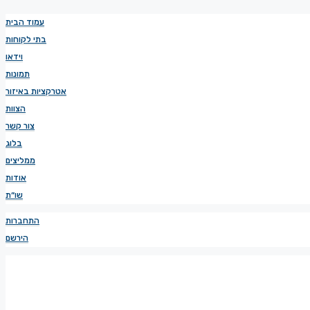
עמוד הבית
בתי לקוחות
וידאו
תמונות
אטרקציות באיזור
הצוות
צור קשר
בלוג
ממליצים
אודות
שו”ת
התחברות
הירשם