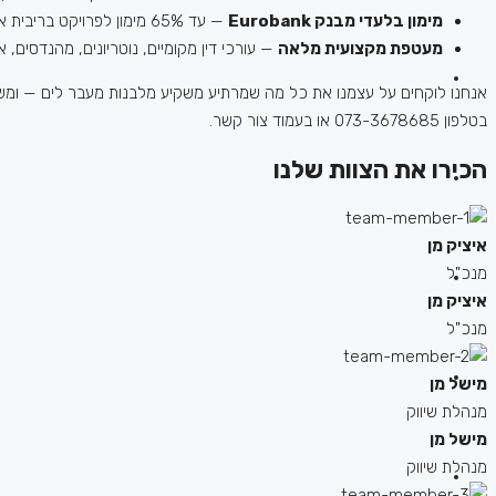
מימון בלעדי מבנק Eurobank
— עד 65% מימון לפרויקט בריבית אטרקטיבית, הטבה שפתחנו במיוחד עבור משקיעים ישראלים.
מעטפת מקצועית מלאה
— עורכי דין מקומיים, נוטריונים, מהנדסים, 
אנחנו לוקחים על עצמנו את כל מה שמרתיע משקיע מלבנות מעבר לים — ומש
בטלפון 073-3678685 או בעמוד צור קשר.
הכירו את הצוות שלנו
איציק מן
מנכ"ל
איציק מן
מנכ"ל
מישל מן
מנהלת שיווק
מישל מן
מנהלת שיווק