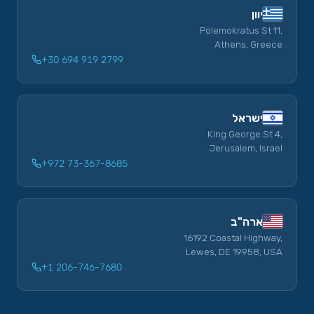
יוון
Polemokratus St 11,
Athens, Greece
+30 694 919 2799
ישראל
King George St 4,
Jerusalem, Israel
+972 73-367-8685
ארה"ב
16192 Coastal Highway,
Lewes, DE 19958, USA
+1 206-746-7680