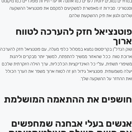
במחירים נמוכים יחסית לערים כמו אתונה או יעדי תיירות פופולריים כמו מיקונוס
וסנטוריני. סבירות זו מאפשרת למשקיעים למקסם את פוטנציאל ההשקעה
שלהם ולגוון את תיק ההשקעות שלהם.
פוטנציאל חזק להערכה לטווח
ארוך
שוק הנדל”ן בקריסטוס נמצא במסלול כלפי מעלה, עם פוטנציאל חזק להערכה
ארוכת טווח. ככל שהאזור ממשיך להתפתח, למשוך יותר מבקרים וליהנות
משיפורי תשתית, עפ”י כל האינדיקציות הכלכליות, ערך הוילה היוקרתית שלכם
יעלה משמעותית. פוטנציאל גידול הון זה לטווח ארוך משפר את הערך הכולל
ואת ההחזר על ההשקעה שלך.
חושפים את ההתאמה המושלמת
אנשים בעלי אבחנה שמחפשים