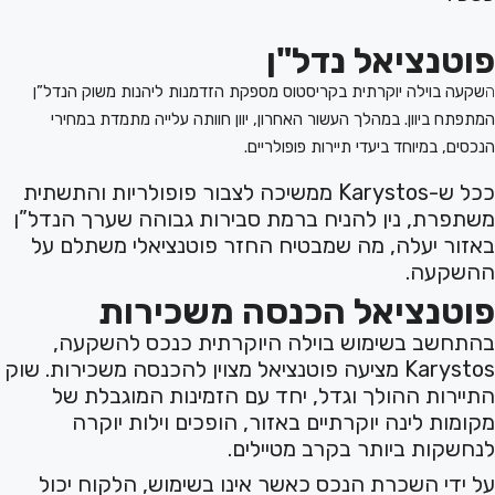
פוטנציאל נדל"ן
ה
שקעה בוילה יוקרתית בקריסטוס מספקת הזדמנות ליהנות משוק הנדל”ן
המתפתח ביוון. במהלך העשור האחרון, יוון חוותה עלייה מתמדת במחירי
הנכסים, במיוחד ביעדי תיירות פופולריים.
ככל ש-Karystos ממשיכה לצבור פופולריות והתשתית
משתפרת, נין להניח ברמת סבירות גבוהה שערך הנדל”ן
באזור יעלה, מה שמבטיח החזר פוטנציאלי משתלם על
ההשקעה.
פוטנציאל הכנסה משכירות
בהתחשב בשימוש בוילה היוקרתית כנכס להשקעה,
Karystos מציעה פוטנציאל מצוין להכנסה משכירות. שוק
התיירות ההולך וגדל, יחד עם הזמינות המוגבלת של
מקומות לינה יוקרתיים באזור, הופכים וילות יוקרה
לנחשקות ביותר בקרב מטיילים.
על ידי השכרת הנכס כאשר אינו בשימוש, הלקוח יכול