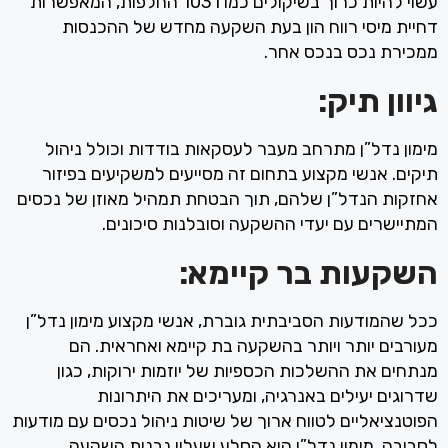
עשוי להיות כרוך בשיקולים כמו 1031 החלפות, המאפשרות
דחיית מיסי רווח הון בעת ​​השקעה מחדש של ההכנסות
ממכירת נכס בנכס אחר.
גיוון תיק:
מימון נדל”ן מתרחב מעבר לעסקאות בודדות וכולל ניהול
תיקים. אנשי מקצוע בתחום זה מסייעים למשקיעים בפיזור
אחזקות הנדל”ן שלהם, תוך הבטחת תמהיל מאוזן של נכסים
המתיישרים עם יעדי ההשקעה וסובלנות סיכונים.
השקעות בר קיימא:
ככל שהמודעות הסביבתית גוברת, אנשי מקצוע מימון נדל”ן
מעורבים יותר ויותר בהשקעה בת קיימא ואחראית. הם
מנתחים את ההשלכות הכספיות של יוזמות ירוקות, כגון
שדרוגים יעילים באנרגיה, ומעריכים את היתרונות
הפוטנציאליים לטווח ארוך של שיטות ניהול נכסים עם מודעות
לסביבה. מימון נדל”ן הוא הסלע שעליו נבנית השקעה