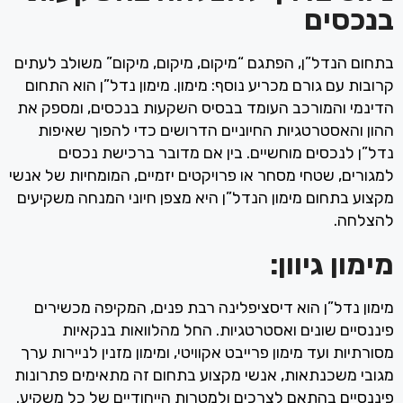
בנכסים
בתחום הנדל”ן, הפתגם “מיקום, מיקום, מיקום” משולב לעתים
קרובות עם גורם מכריע נוסף: מימון. מימון נדל”ן הוא התחום
הדינמי והמורכב העומד בבסיס השקעות בנכסים, ומספק את
ההון והאסטרטגיות החיוניים הדרושים כדי להפוך שאיפות
נדל”ן לנכסים מוחשיים. בין אם מדובר ברכישת נכסים
למגורים, שטחי מסחר או פרויקטים יזמיים, המומחיות של אנשי
מקצוע בתחום מימון הנדל”ן היא מצפן חיוני המנחה משקיעים
להצלחה.
מימון גיוון:
מימון נדל”ן הוא דיסציפלינה רבת פנים, המקיפה מכשירים
פיננסיים שונים ואסטרטגיות. החל מהלוואות בנקאיות
מסורתיות ועד מימון פרייבט אקוויטי, ומימון מזנין לניירות ערך
מגובי משכנתאות, אנשי מקצוע בתחום זה מתאימים פתרונות
פיננסיים בהתאם לצרכים ולמטרות הייחודיים של כל משקיע.