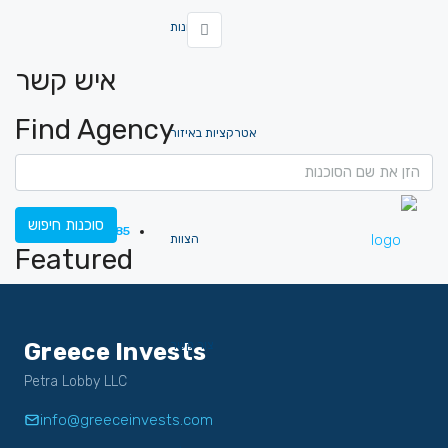
תמונות
איש קשר
Find Agency
אטרקציות באיזור
סוכנות חיפוש
073-3678685
הצוות
Featured
Greece Invests
צור קשר
Petra Lobby LLC
info@greeceinvests.com