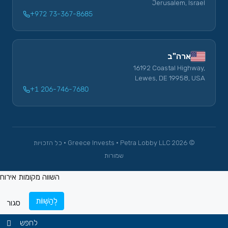
Jerusalem, Israel
+972 73-367-8685
ארה"ב
16192 Coastal Highway,
Lewes, DE 19958, USA
+1 206-746-7680
© 2026 Greece Invests · Petra Lobby LLC · כל הזכויות
שמורות
השווה מקומות אירוח
לְהַשְׁווֹת
סגור
לחפש