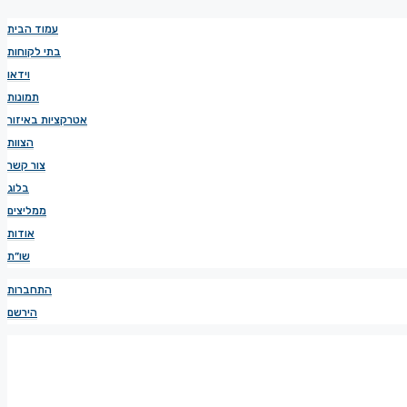
עמוד הבית
בתי לקוחות
וידאו
תמונות
אטרקציות באיזור
הצוות
צור קשר
בלוג
ממליצים
אודות
שו”ת
התחברות
הירשם