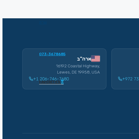
שו”ת
073-3678685
ארה"ב
16192 Coastal Highway,
Lewes, DE 19958, USA
+1 206-746-7680
+972 73
FAVORITES
0