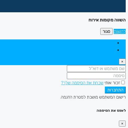
השווה מקומות אירוח
לְהַשְׁווֹת
סגור
התחברות
הירשם
×
זכור אותי
שכחת את הסיסמה שלך?
התחברות
רישום המשתמש מושבת למטרת הדגמה.
לאפס את הסיסמה
×