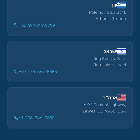
יוון
Polemokratus St 11,
Athens, Greece
+30 694 919 2799
ישראל
King George St 4,
Jerusalem, Israel
+972 73-367-8685
ארה"ב
16192 Coastal Highway,
Lewes, DE 19958, USA
+1 206-746-7680