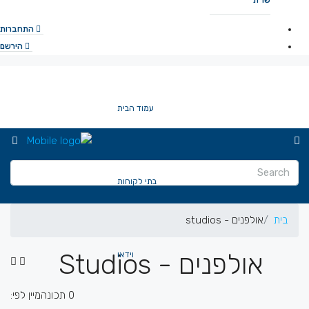
שו”ת
התחברות
הירשם
עמוד הבית
בתי לקוחות
בית
אולפנים - studios
אולפנים - Studios
וידאו
0 תכונה
מיין לפי: