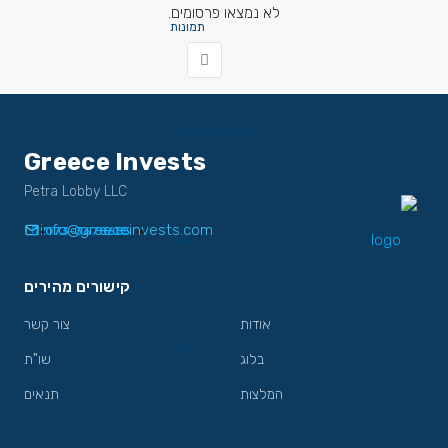
לא נמצאו פרסומים.
תמונות
אטרקציות באיזור
Greece Invests
Petra Lobby LLC
info@greeceinvests.com
073-3678685
הצוות
קישורים מהירים
אודות
צור קשר
צור קשר
בלוג
שו"ת
המלצות
תנאים