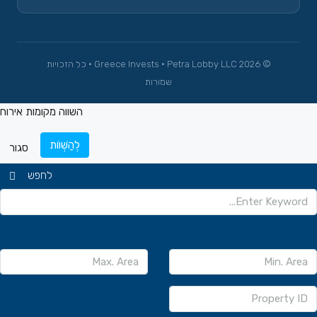
© 2026 Greece Invests · Petra Lobby LLC · כל הזכויות
שמורות
השווה מקומות אירוח
לְהַשְׁווֹת
סגור
לחפש