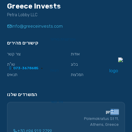
Greece Invests
תמונות
Petra Lobby LLC
info@greeceinvests.com
אטרקציות באיזור
קישורים מהירים
אודות
צור קשר
בלוג
שו"ת
073-3678685
הצוות
המלצות
תנאים
המשרדים שלנו
צור קשר
יוון
Polemokratus St 11,
Athens, Greece
+30 694 919 2799