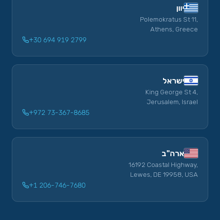
יוון
Polemokratus St 11,
Athens, Greece
+30 694 919 2799
ישראל
King George St 4,
Jerusalem, Israel
+972 73-367-8685
ארה"ב
16192 Coastal Highway,
Lewes, DE 19958, USA
+1 206-746-7680