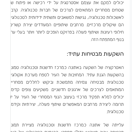
יכולים למקם את עצמם אסטרטגית על ידי רכישה או פיתוח של
שטחים מסחריים המתאימים לצרכים של חברות טכנולוגיה. קרבה
לאשכולות טכנולוגיה, נגישות למשאבים ותשתית ידידותית לטכנולוגיה
הם שיקולים מרכזיים. מרחבים שיתופיים המעודדים יצירת קשרים,
חילופי רעיונות ושיתוף פעולה בפרויקט הופכים ליותר ויותר בעלי ערך
בנוף המתפתח הזה.
השקעות מבטיחות עתיד:
האטרקציה של השקעה באתונה כמרכז חדשנות וטכנולוגיה טמונה
בהשקעות הגנת עתיד. המחויבות של העיר לטפח מערכת אקולוגית
טכנולוגית מבטיחה צמיחה מתמשכת וביקוש לחללים מסחריים
המותאמים לצרכים של ארגונים חדשניים. משקיעים צופים קדימה
יכולים למלא תפקיד מרכזי בעיצוב הנוף המסחרי של העיר על ידי
תרומה ליצירת מרחבים המאפשרים שיתוף פעולה, יצירתיות וקידמה
טכנולוגית.
עלייתה של אתונה כמרכז חדשנות וטכנולוגיה מציירת תמונה