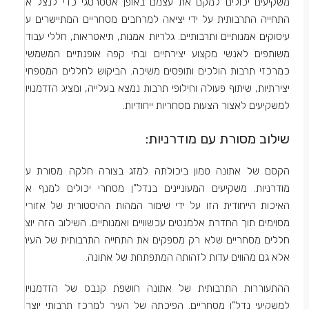
משקיעים יכולים למקם את עצמם באופן אסטרטגי כדי לנצל את
התחייה התרבותית על ידי יציאה למרחבים מסחריים המתיישרים עם
עיסוקים אמנותיים ותרבותיים. גלריות אמנות, תיאטראות, חללי עבודה
משותפים לאנשי מקצוע יצירתיים ובתי קפה אופנתיים המשמשים
כמרכזי תרבות הולכים ותופסים משיכה. הביקוש לחללים המטפחים
יצירתיות, שיתוף פעולה וחילופי תרבות נמצא בעלייה, ומציג הזדמנויות
למשקיעים לאצור הצעות מסחריות ייחודיות.
שילוב מסורת עם מודרניות:
הקסם של אתונה טמון ביכולתה למזג בצורה חלקה מסורת עם
מודרניות. משקיעים המעוניינים בנדל”ן מסחרי יכולים למנף את
האיכות הייחודית הזו על ידי שימור המהות ההיסטורית של אזורים
מסוימים תוך החדרת אלמנטים עכשוויים ואמנותיים. השילוב הזה יוצר
חללים מסחריים שלא רק מספקים את התחייה התרבותית של העיר,
אלא גם מהווים עדות לזהותה המתפתחת של אתונה.
ההתעוררות התרבותית של אתונה חושפת קנבס של הזדמנויות
למשקיעי נדל”ן מסחריים. הפיכתה של העיר למרכז תרבותי יוצרת