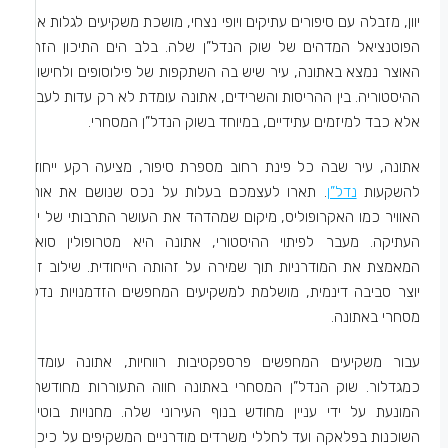
יוון, מזבלה עם סיפורים עתיקים ויופי נצחי, מושכת משקיעים לגלות את
הפוטנציאל המדהים של שוק הנדל”ן שלה. בלב הים התיכון הזה,
האוצר נמצא באתונה, עיר שיש בה השתקפות של פילוסופים ולחישות
ההיסטוריה. בין ההריסות והשרידים, אתונה עומדת לא רק עדות לעבר
אלא כבד למיזמים עתידיים, במיוחד בשוק הנדל”ן המסחרי.
אתונה, עיר שבה כל פינת רחוב מספרת סיפור, מציעה רקע ייחודי
להשקעות
נדל”ן
. תארו לעצמכם בעלות על נכס שנושם את אותו
האוויר כמו האקרופוליס, מיקום שמהדהד את העושר התרבותי של יוון
העתיקה. מעבר לפיתוי ההיסטורי, אתונה היא מטרופולין סואן,
המאמצת את המודרניות תוך שמירה על זהותה הייחודית. שילוב זה
יוצר סביבה דינמית, מושלמת למשקיעים המחפשים הזדמנויות נדלן
מסחרי באתונה.
עבור משקיעים המחפשים פרספקטיבות רווחיות, אתונה עומדת
כמגדלור. שוק הנדל”ן המסחרי באתונה חווה התעוררות מחודשת,
המונעת על ידי עניין מחודש בנוף העירוני שלה. מחנויות בוטיק
השוכנות בפלאקה ועד לחללי משרדים מודרניים המשקיפים על כיכר