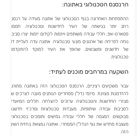
הרנסנס הטכנולוגי באתונה:
ההתפתחות האחרונה בנוף הטכנולוגי של אתונה מעידה על רנסנס
רחב יותר בגישתה של העיר לחדשנות וטכנולוגיה. חממות
סטארט-אפ, חללי עבודה משותפים ויוזמות לקידום יזמות יצרו סביבה
נוחה לפריחה של ארגונים מונעי טכנולוגיה. אתונה עדה לעליית דור
של חדשנים ומשבשים, שהופך את העיר למוקד להתקדמות
טכנולוגית.
השקעה במרחבים מוכנים לעתיד:
עבור משקיעים רציניים, הרנסנס הטכנולוגי הזה באתונה מתורגם
להזדמנות מצוינת. מיזמי נדל”ן מסחריים הנותנים מענה לצרכים של
מגזרי החדשנות והטכנולוגיה ערוכים להצלחה. חללים המיועדים
לסביבות עבודה שיתופיות, מעבדות טכנולוגיות ומרכזי חדשנות
מבוקשים. המגמה של חללי עבודה גמישים ותומכים בטכנולוגיה
מעצבת מחדש את נוף הנדל”ן המסחרי, ואתונה נמצאת בחזית השינוי
הזה.