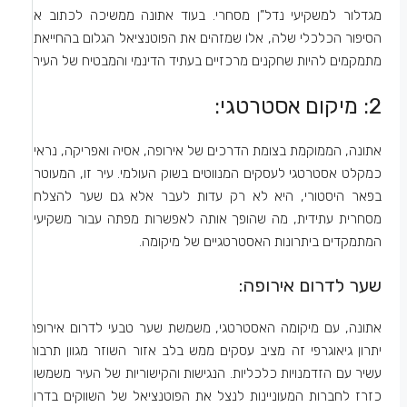
מגדלור למשקיעי נדל”ן מסחרי. בעוד אתונה ממשיכה לכתוב את
הסיפור הכלכלי שלה, אלו שמזהים את הפוטנציאל הגלום בהחייאתה
מתמקמים להיות שחקנים מרכזיים בעתיד הדינמי והמבטיח של העיר.
2: מיקום אסטרטגי:
אתונה, הממוקמת בצומת הדרכים של אירופה, אסיה ואפריקה, נראית
כמקלט אסטרטגי לעסקים המנווטים בשוק העולמי. עיר זו, המעוטרת
בפאר היסטורי, היא לא רק עדות לעבר אלא גם שער להצלחה
מסחרית עתידית, מה שהופך אותה לאפשרות מפתה עבור משקיעים
המתמקדים ביתרונות האסטרטגיים של מיקומה.
שער לדרום אירופה:
אתונה, עם מיקומה האסטרטגי, משמשת שער טבעי לדרום אירופה.
יתרון גיאוגרפי זה מציב עסקים ממש בלב אזור השוזר מגוון תרבותי
עשיר עם הזדמנויות כלכליות. הנגישות והקישוריות של העיר משמשות
כזרז לחברות המעוניינות לנצל את הפוטנציאל של השווקים בדרום