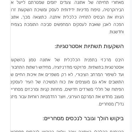
מאחורי תחייתה של אתונה. צעדים יזומים שמטרתם לייעל את
הבירוקרטיה, טיפוח מדיניות ידידותית לעסק ומשיכת השקעות זרות
הניחו את הבסיס לתחייה כלכלית איתנה. כתוצאה מכך, אתונה
הפכה לאבן שואבת לעסקים המחפשים סביבה התומכת בצמיחה
וחדשנות.
השקעות תשתיות אסטרטגיות:
היבט מרכזי בתפנית הכלכלית של אתונה טמון בהשקעות
אסטרטגיות בתשתיות. פרויקטי מודרניזציה, מחידוש רשתות התחבורה
ועד לשיפור המרחב הציבורי, לא רק משפרים את איכות החיים של
התושבים אלא גם מעצימים את כוח המשיכה של העיר לעסקים.
הפיתוח של חללי משרדים חדישים, מחוזות קניות ומרכזים מסחריים
מעצב מחדש את המרקם העירוני, ויוצר הזדמנויות רווחיות עבור מיזמי
נדל”ן מסחריים.
ביקוש הולך וגובר לנכסים מסחריים:
הרנסנס הכלכלי באתונה עורר עלייה בביקוש לנכסים מסחריים.