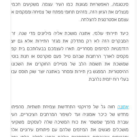
סינטגמה, האפשרויות מגוונות כמו העיר עצמה. משקיעים חכמים
מנצלים את הגיוון הזה, מזהים תחומי מפתח של צמיחה וממקמים את
עצמם אסטרטגית להצלחה.
כיעד תיירותי עולמי, אתונה מושכת אליה מיליונים מדי שנה. זרם
המבקרים הזה לא רק מתדלק את מגזר התיירות אלא גם יוצר
הזדמנויות למיזמים מסחריים. תארו לעצמכם בבעלותכם בית קפה
מקסים לאורך הרחובות שבהם טייל פעם סוקרטס או חנות בוטיק
שמושכת את תשומת הלב של מטיילים החוקרים את השכונות
ההיסטוריות. המפגש בין תיירות ומסחר באתונה יוצר שוק תוסס עבור
בעלי רוח יזמית נלהבת.
אתונה
חווה גל של פרויקטי התחדשות וצמיחת תשתיות. מהפיתוח
מחדש של כיכר אומוניה ועד לשיפור המרחבים הציבוריים, העיר
עוברת מהפך שמשפר את כוח המשיכה שלה לעסקים. משקיעים
מושכלים פוגשים את המיזמים שלהם עם פיתוחים עירוניים אלה,