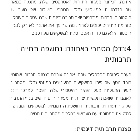
אתונה, הניזונה ממגזר התיירות האטרקטיבי שלה, מתגלה כמארז
של הזדמנויות למשקיעי נדל”ן מסחרי. השילוב של העיר של
היסטוריה, תרבות ומודרניות יוצר סביבה דינמית שבה עסקים העוסקים
בזרימת התיירים יכולים לפרוח, מה שהופך את אתונה לא רק למקום
היסטורי אלא גם לזירה אסטרטגית למשקיעים מעודכנים.
4:נדלן מסחרי באתונה: נחשפה תחייה
תרבותית
מעבר ליכולת הכלכלית שלה, אתונה עוברת רנסנס תרבותי שמוסיף
רובד נוסף של פיתוי למשקיעים המעוניינים במיזמי נדל”ן מסחריים.
העיר התעלתה מעל הפאר ההיסטורי שלה והפכה למרכז דינמי
לאמנויות, שואבת תעשיות יצירתיות ומפיחה חיים חדשים בנוף התרבותי
שלה. התעוררות תרבותית זו חושפת הזדמנויות למשקיעים המבקשים
למזג את המסורתי עם העכשווי בחללים מסחריים תוססים.
סצנה תרבותית דינמית: