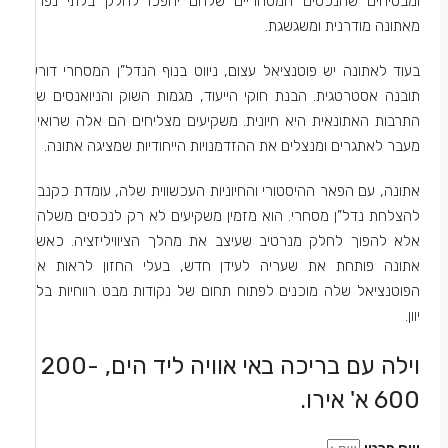
ומבטיחים שהנכסים המסחריים שלהם יהפכו לחלק בלתי נפרד
מאתונה מודרנית ומשגשגת.
בעוד לאתונה יש פוטנציאל עצום, ניווט בנוף הנדל”ן המסחרי דורש
תובנה אסטרטגית. הבנת חוקי הייעוד, מגמות השוק והניואנסים של
התרבות האתונאית היא חיונית. משקיעים מצליחים הם אלה שרואים
מעבר לאתגרים ומנצלים את ההזדמנויות הייחודיות שמציגה אתונה.
אתונה, עם הפאר ההיסטורי והחיוניות העכשווית שלה, עומדת כקנבס
להצלחת נדל”ן מסחרי. הוא מזמין משקיעים לא רק לנכסים משלהם
אלא להפוך לחלק מנרטיב שעיצב את מהלך הציוויליזציה. כאשר
אתונה פותחת את שעריה לעידן חדש, בעלי החזון לראות את
הפוטנציאל שלה מוכנים לפתוח תחום של נקודות מבט רווחיות בלב
יוון.
וילה עם בריכה באי אוויה ליד הים, 200-
600 א' אירו.