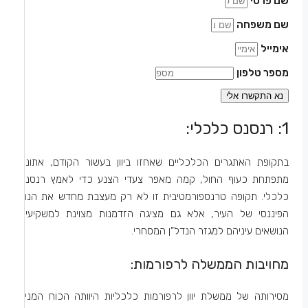
שם פרטי
שם משפחה
אימייל
מספר טלפון
נא התקשרו אלי
1: רנסנס כלכלי:
בתקופת האתגרים הכלכליים שאחזו ביוון בעשור הקודם, אתונה
מתפתחת כעוף החול, קמה מאפר צעדי הצנע כדי לאמץ רנסנס
כלכלי. תקופה טרנספורמטיבית זו לא רק מעצבת מחדש את הנוף
הפיננסי של העיר, אלא גם מציגה הזדמנות מצוינת למשקיעים
הנושאים עיניהם למגזר הנדל”ן המסחרי.
מחויבות הממשלה לרפורמות:
מסירותה של ממשלת יוון לרפורמות כלכליות היוותה הכוח המניע