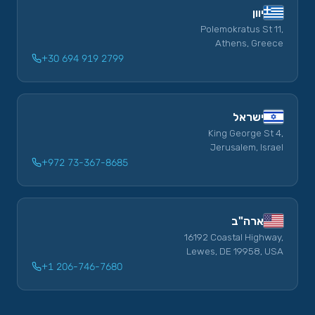
יוון
Polemokratus St 11,
Athens, Greece
+30 694 919 2799
ישראל
King George St 4,
Jerusalem, Israel
+972 73-367-8685
ארה"ב
16192 Coastal Highway,
Lewes, DE 19958, USA
+1 206-746-7680