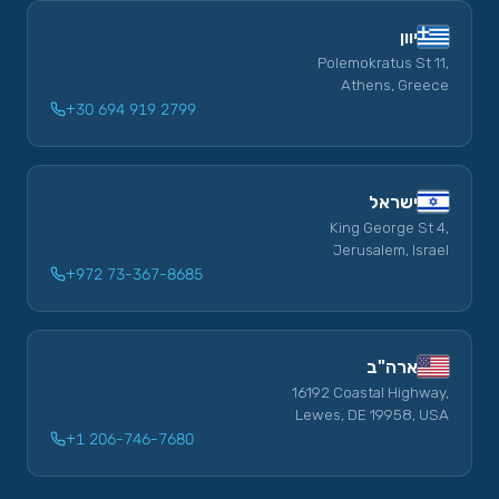
יוון
Polemokratus St 11,
Athens, Greece
+30 694 919 2799
ישראל
King George St 4,
Jerusalem, Israel
+972 73-367-8685
ארה"ב
16192 Coastal Highway,
Lewes, DE 19958, USA
+1 206-746-7680