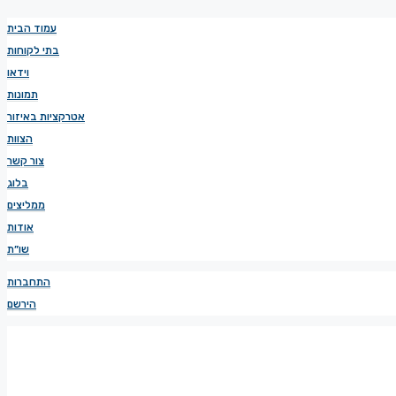
עמוד הבית
בתי לקוחות
וידאו
תמונות
אטרקציות באיזור
הצוות
צור קשר
בלוג
ממליצים
אודות
שו”ת
התחברות
הירשם