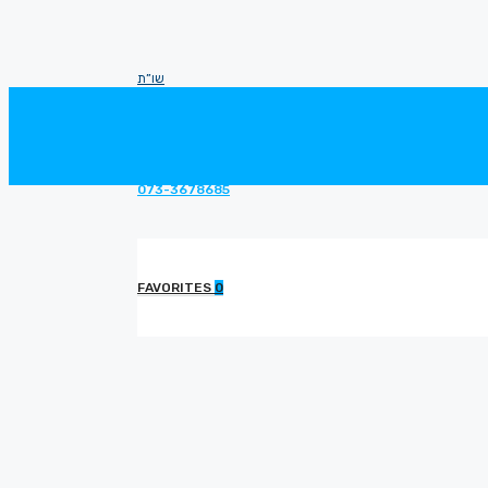
שו”ת
073-3678685
FAVORITES
0